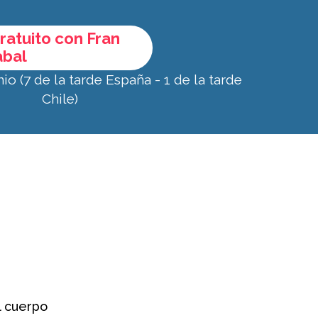
gratuito con Fran
abal
io (7 de la tarde España - 1 de la tarde
Chile)
l cuerpo