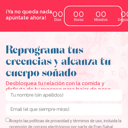
¡Ya no queda nada,
00
00
00
0
apúntate ahora!
Días
Horas
Minutos
Segun
Reprograma tus
creencias y alcanza tu
cuerpo soñado
Desbloquea tu relación con la comida y
disfruta de tu proceso para bajar de peso.
Acepto las políticas de privacidad y términos de uso, incluida la
recepción de correos electrónicos por parte de Fran Sabal.